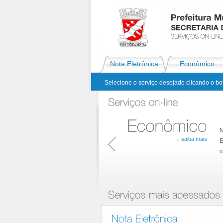
Nota Eletrônica
Econômico
Selecione o serviço desejado clicando o b
N
saiba mais
E
Econômico
c